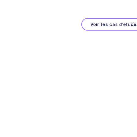
valoriser vos événements e
Voir les cas d'étude
gent
s modernes et