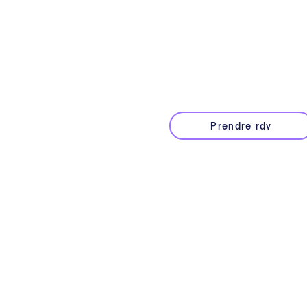
Un accompagne
Notre équipe vous accompagn
de toutes vos vidéos et phot
Prendre rdv