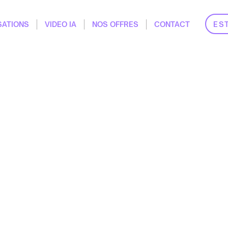
ES
SATIONS
VIDEO IA
NOS OFFRES
CONTACT
s la promotion de vos évén