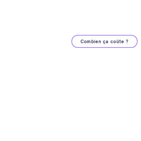
Notre équipe met toute sa créativ
au service de vos vidéos, pour 
de qualité, tout en respectant v
Combien ça coûte ?